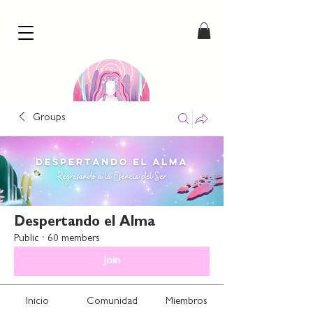
Groups
Our Cosmic Hearts
by Paulie Dahl
Despertando el Alma
Public
·
60 members
Join
Inicio
Comunidad
Miembros