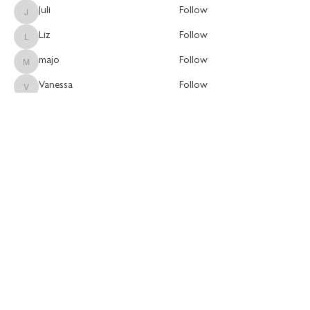
Juli
Follow
Juli
Liz
Follow
Liz
majo
Follow
majo
Vanessa
Follow
Vanessa
Andreina Montes
Follow
Andreina Montes
See All Members (60)
Join for more content and support!
Submit