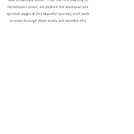
how to manifest union. From the first meeting to
harmonious union, we explore the emotional and
spiritual stages of this beautiful journey, with tools
to move through them wisely and manifest this
desired connection.
download
Join for more content and support!
Submit
Home
Shop
About Me
Contact