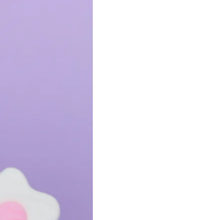
Porque la abundancia no se fuerza.
Se
encarna.
🧘🏻‍♀️🌿💫