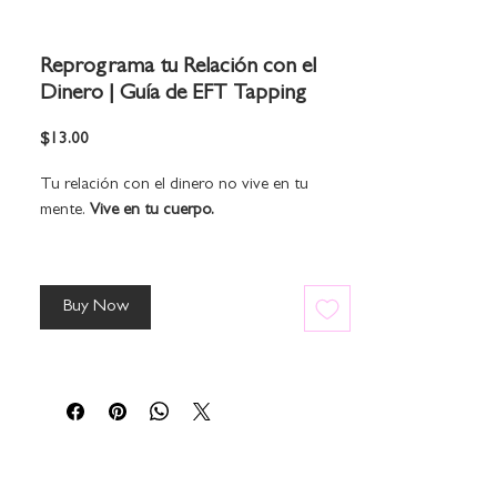
Reprograma tu Relación con el
Dinero | Guía de EFT Tapping
Price
$13.00
Tu relación con el dinero no vive en tu
mente.
Vive en tu cuerpo.
En las veces que sientes tensión al revisar tu
cuenta. En la presión de tener que hacer más
Buy Now
para merecer recibir. En la creencia silenciosa
de que la abundancia requiere lucha,
sacrificio o urgencia.
Esta guía de EFT Tapping no viene a decirte
que pienses diferente.
Viene a hablarle directamente a tu sistema