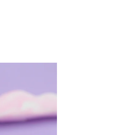
nervioso para que tu cuerpo aprenda, desde
adentro, que recibir es seguro para ti.
A través de una práctica diaria, aprenderás a
soltar el miedo, la tensión y los
condicionamientos alrededor del dinero, y a
abrirte a recibir abundancia de forma segura,
fácil y alineada.
En esta guía te enseñaré tres rounds guiados
con los que aprenderás a reconocer el miedo
con amor, a liberar los condicionamientos
que ya no se alinean contigo, y a anclar una
nueva identidad que confía, recibe y disfruta,
sin forzarte a nada.
Una práctica diaria, suave y reguladora para
transformar tu relación con el dinero desde
la raíz.