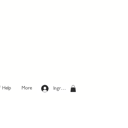
f Help
More
Ingresar