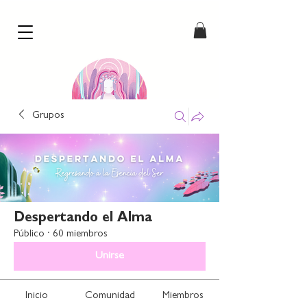
Grupos
our comic hearts
by Paulie Dahl
Despertando el Alma
Público
·
60 miembros
Unirse
Inicio
Comunidad
Miembros