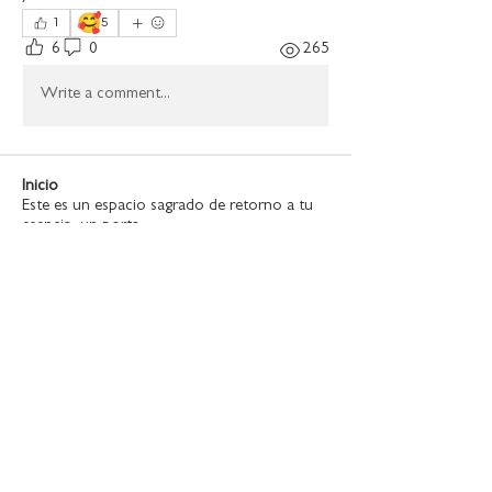
🥰
1
5
6
0
265
Write a comment...
Inicio
Este es un espacio sagrado de retorno a tu
esencia, un porta
...
Leer más
Miembros
Juli
Seguir
Juli
Liz
Seguir
Liz
majo
Seguir
majo
Vanessa
Seguir
Vanessa