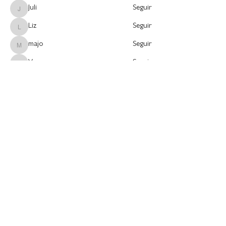
Juli
Seguir
Juli
Liz
Seguir
Liz
majo
Seguir
majo
Vanessa
Seguir
Vanessa
Andreina Montes
Seguir
Andreina Montes
Ver todos los miembros (60)
¡Únete para más herramientas y contenido!
Suscríbete