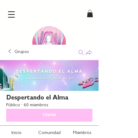
Grupos
our comic hearts
by Paulie Dahl
Despertando el Alma
Público
·
60 miembros
Unirse
Inicio
Comunidad
Miembros