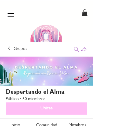
Grupos
our comic hearts
by Paulie Dahl
Despertando el Alma
Público
·
60 miembros
Unirse
Inicio
Comunidad
Miembros