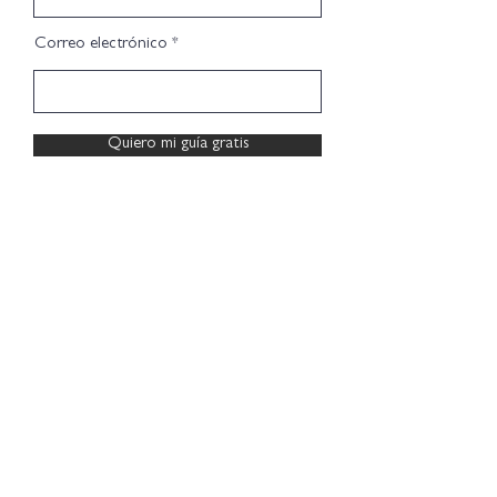
Correo electrónico
Quiero mi guía gratis
Join for more content and support!
Submit
Home
Shop