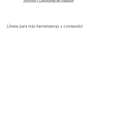
Términos y Condiciones de Productos
¡Únete para más herramientas y contenido!
Suscríbete
Inicio
Oráculo
Sobre Mí
Tienda
Alineando el Alma
Autoayuda
Lecturas y Guianza
Contacto
Tu Arquetipo de Aura
Términos y Condiciones
© 2026
by Our Cosmic Hearts