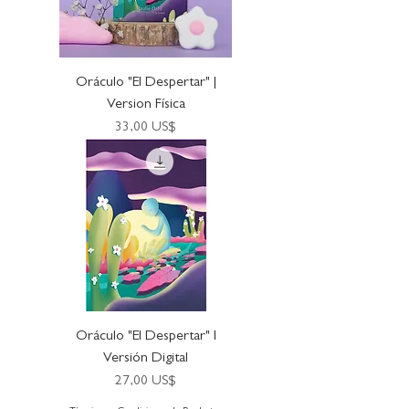
Oráculo "El Despertar" |
Version Física
Precio
33,00 US$
Oráculo "El Despertar" I
Versión Digital
Precio
27,00 US$