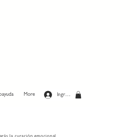
oayuda
More
Ingresar
arás la curación emocional