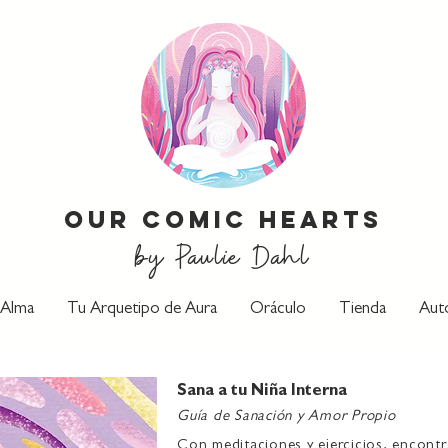
our comic hearts
by Paulie Dahl
 Alma
Tu Arquetipo de Aura
Oráculo
Tienda
Aut
Sana a tu Niña Interna
Guía de Sanación y Amor Propio
Con meditaciones y ejercicios, encontr