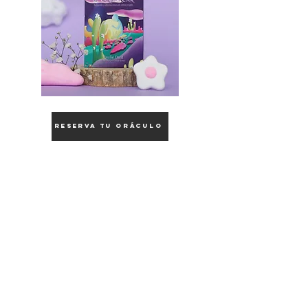
reserva tu oráculo
Join for more content and support!
Submit
Home
Shop